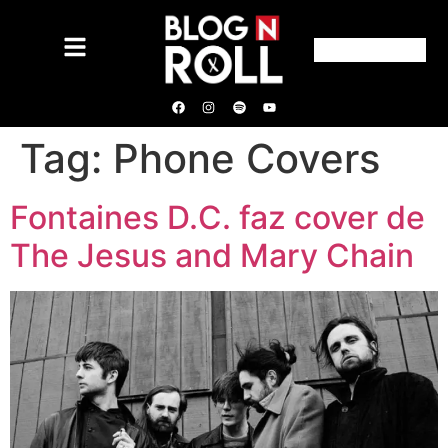
Tag:
Phone Covers
Fontaines D.C. faz cover de
The Jesus and Mary Chain