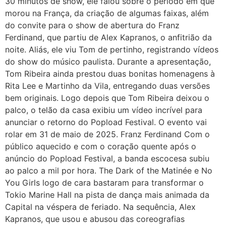
30 minutos de show, ele falou sobre o período em que
morou na França, da criação de algumas faixas, além
do convite para o show de abertura do Franz
Ferdinand, que partiu de Alex Kapranos, o anfitrião da
noite. Aliás, ele viu Tom de pertinho, registrando vídeos
do show do músico paulista. Durante a apresentação,
Tom Ribeira ainda prestou duas bonitas homenagens à
Rita Lee e Martinho da Vila, entregando duas versões
bem originais. Logo depois que Tom Ribeira deixou o
palco, o telão da casa exibiu um vídeo incrível para
anunciar o retorno do Popload Festival. O evento vai
rolar em 31 de maio de 2025. Franz Ferdinand Com o
público aquecido e com o coração quente após o
anúncio do Popload Festival, a banda escocesa subiu
ao palco a mil por hora. The Dark of the Matinée e No
You Girls logo de cara bastaram para transformar o
Tokio Marine Hall na pista de dança mais animada da
Capital na véspera de feriado. Na sequência, Alex
Kapranos, que usou e abusou das coreografias