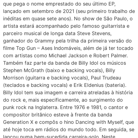
que pega o nome emprestado do seu último EP,
lançado em setembro de 2021 (seu primeiro trabalho de
inéditas em quase sete anos). No show de São Paulo, o
artista estará acompanhado pelo famoso guitarrista e
parceiro musical de longa data Steve Stevens,
ganhador do Grammy pela trilha da primeira versão do
filme Top Gun – Ases Indomáveis, além de já ter tocado
com artistas como Michael Jackson e Robert Palmer.
Também faz parte da banda de Billy Idol os músicos
Stephen McGrath (baixo e backing vocals), Billy
Morrison (guitarra e backing vocals), Paul Trudeau
(teclados e backing vocals) e Erik Eldenius (bateria).
Billy Idol tem sua imagem e carreira atreladas à história
do rock e, mais especificamente, ao surgimento do
punk rock na Inglaterra. Entre 1976 e 1981, o cantor e
compositor britânico esteve à frente da banda
Generation X e compôs o hino Dancing with Myself, que
até hoje toca em rádios do mundo todo. Em seguida, se
lançou numa bem-sucedida carreira-solo. Neste