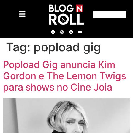
Tag:
popload gig
Popload Gig anuncia Kim
Gordon e The Lemon Twigs
para shows no Cine Joia