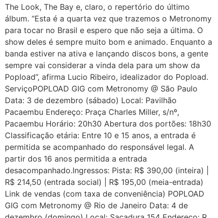
The Look, The Bay e, claro, o repertório do último
álbum. “Esta é a quarta vez que trazemos o Metronomy
para tocar no Brasil e espero que não seja a última. O
show deles é sempre muito bom e animado. Enquanto a
banda estiver na ativa e lançando discos bons, a gente
sempre vai considerar a vinda dela para um show da
Popload”, afirma Lucio Ribeiro, idealizador do Popload.
ServiçoPOPLOAD GIG com Metronomy @ São Paulo
Data: 3 de dezembro (sábado) Local: Pavilhão
Pacaembu Endereço: Praça Charles Miller, s/nº,
Pacaembu Horário: 20h30 Abertura dos portões: 18h30
Classificação etária: Entre 10 e 15 anos, a entrada é
permitida se acompanhado do responsável legal. A
partir dos 16 anos permitida a entrada
desacompanhado.Ingressos: Pista: R$ 390,00 (inteira) |
R$ 214,50 (entrada social) | R$ 195,00 (meia-entrada)
Link de vendas (com taxa de conveniência) POPLOAD
GIG com Metronomy @ Rio de Janeiro Data: 4 de
dezembro (domingo) Local: Sacadura 154 Endereço: R.