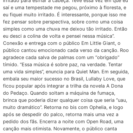
irritado para esfriar a cabeça. Teve essa vez em que eu
saí e uma tempestade me pegou, próximo à floresta, e
eu fiquei muito irritado. É interessante, porque isso me
fez pensar sobre perspectiva, sobre como uma coisa
simples como uma chuva me deixou tão irritado. Então
eu desci a colina de volta e pensei nessa música”.
Conexão e entrega com o público Em Little Giant, o
público cantou emocionado cada verso da canção. Roo
agradece cada salva de palmas com um “obrigado”
tímido. “Essa música é sobre paz, na verdade. Tentar
uma vida simples”, enuncia para Quiet Man. Em seguida,
embala seu maior sucesso no Brasil, Lullaby Love, que
ficou popular após integrar a trilha da novela A Dona
do Pedaço. Quando soltam a máquina de fumaça,
brinca que poderia dizer qualquer coisa que seria “uau,
muito dramático”. Retorna no bis com Ophelia, e logo
após se despedir do palco, retorna mais uma vez a
pedido dos fãs. Encerra a noite com Open Road, uma
canção mais otimista. Novamente, o público canta