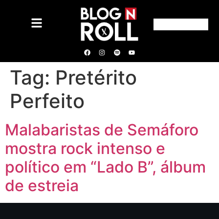
Tag:
Pretérito
Perfeito
Malabaristas de Semáforo
mostra rock intenso e
político em “Lado B”, álbum
de estreia