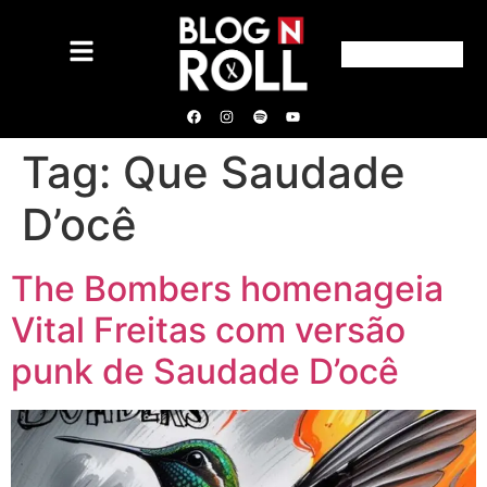
Tag:
Que Saudade
D’ocê
The Bombers homenageia
Vital Freitas com versão
punk de Saudade D’ocê