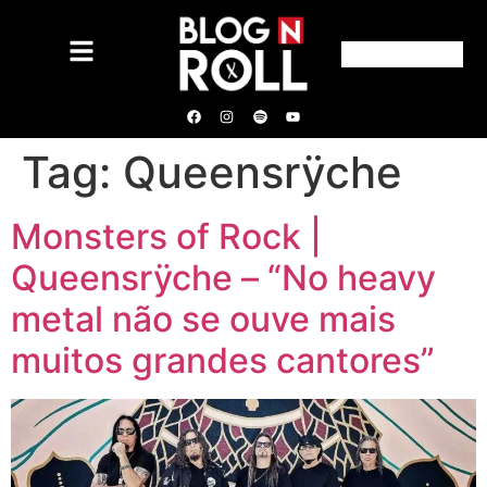
Tag:
Queensrÿche
Monsters of Rock |
Queensrÿche – “No heavy
metal não se ouve mais
muitos grandes cantores”