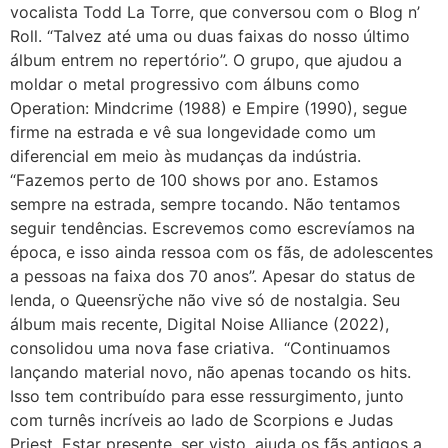
vocalista Todd La Torre, que conversou com o Blog n’
Roll. “Talvez até uma ou duas faixas do nosso último
álbum entrem no repertório”. O grupo, que ajudou a
moldar o metal progressivo com álbuns como
Operation: Mindcrime (1988) e Empire (1990), segue
firme na estrada e vê sua longevidade como um
diferencial em meio às mudanças da indústria.
“Fazemos perto de 100 shows por ano. Estamos
sempre na estrada, sempre tocando. Não tentamos
seguir tendências. Escrevemos como escrevíamos na
época, e isso ainda ressoa com os fãs, de adolescentes
a pessoas na faixa dos 70 anos”. Apesar do status de
lenda, o Queensrÿche não vive só de nostalgia. Seu
álbum mais recente, Digital Noise Alliance (2022),
consolidou uma nova fase criativa. “Continuamos
lançando material novo, não apenas tocando os hits.
Isso tem contribuído para esse ressurgimento, junto
com turnês incríveis ao lado de Scorpions e Judas
Priest. Estar presente, ser visto, ajuda os fãs antigos a