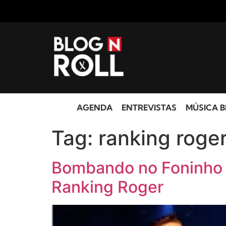
AGENDA
ENTREVISTAS
MÚSICA B
Tag:
ranking roge
Bombando no Foninho # 
Ranking Roger