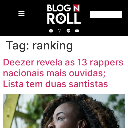
Tag:
ranking
Deezer revela as 13 rappers
nacionais mais ouvidas;
Lista tem duas santistas