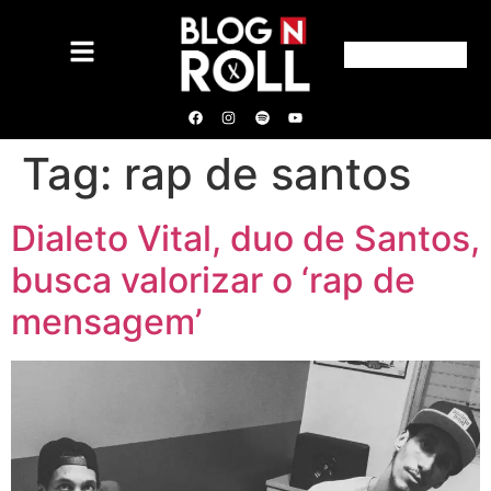
Tag:
rap de santos
Dialeto Vital, duo de Santos,
busca valorizar o ‘rap de
mensagem’