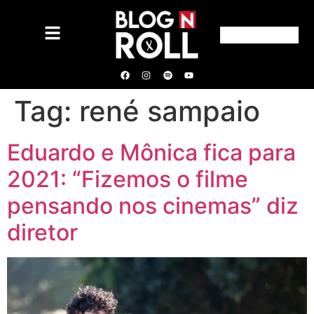
Tag:
rené sampaio
Eduardo e Mônica fica para
2021: “Fizemos o filme
pensando nos cinemas” diz
diretor