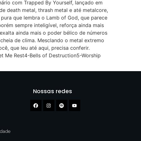
cenário com Trapped By Yourself, lançado em
de death metal, thrash metal e até metalcore,
ada pura que lembra o Lamb of God, que parece
 porém sempre inteligível, reforça ainda mais
 exalta ainda mais o poder bélico de números
m cheia de clima. Mesclando o metal extremo
, que leu até aqui, precisa conferir.
t Me Rest4-Bells of Destruction5-Worship
Nossas redes
cidade