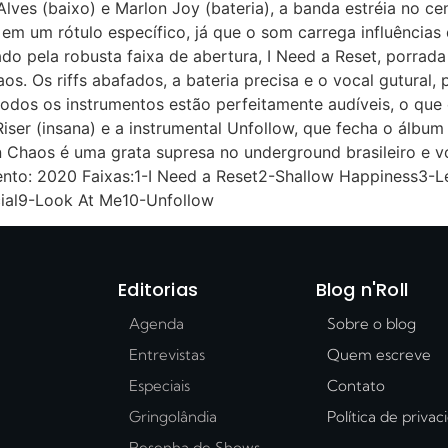
 Alves (baixo) e Marlon Joy (bateria), a banda estréia no 
em um rótulo específico, já que o som carrega influências 
igado pela robusta faixa de abertura, I Need a Reset, porr
os. Os riffs abafados, a bateria precisa e o vocal gutural,
todos os instrumentos estão perfeitamente audíveis, o que
Riser (insana) e a instrumental Unfollow, que fecha o álbu
 Chaos é uma grata supresa no underground brasileiro e você
nto: 2020 Faixas:1-I Need a Reset2-Shallow Happiness3-Le
cial9-Look At Me10-Unfollow
Editorias
Blog n'Roll
Agenda
Sobre o blog
Entrevistas
Quem escreve
Especiais
Contato
Gringolândia
Política de priva
Resenha de Shows