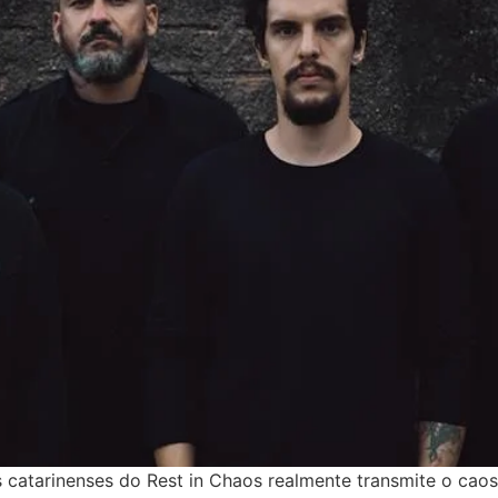
s catarinenses do Rest in Chaos realmente transmite o ca