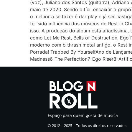
(voz), Juliano dos Santos (guitarra), Adriano
maio de 2020. Sendo difícil encaixar o grupo 
o melhor a se fazer é dar play e já ser cast
ter sido influência dos músicos do Rest in Cha
isso. A produção do álbum está afiadíssima, 
como Let Me Rest, Bells of Destruction, Ego 
moderno com o thrash metal antigo, o Rest in
Porrada! Trapped By YourselfAno de Lançame
Madness6-The Perfection7-Ego Riser8-Artifi
Espaço para quem gosta de música
© 2012 – 2025 – Todos os direitos reservados