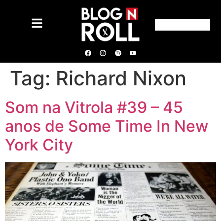
Tag:
Richard Nixon
Som na Vitrola #39 – 45
anos de Some Time In New
York City