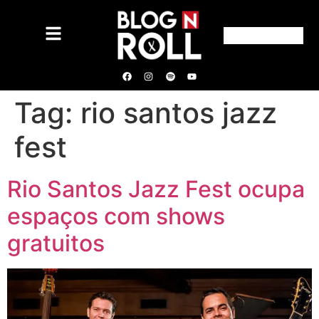
Tag:
rio santos jazz
fest
Rio Santos Jazz Fest ocupa
espaços com shows
gratuitos