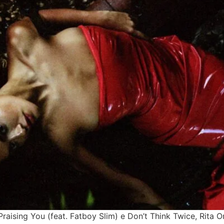
aising You (feat. Fatboy Slim) e Don’t Think Twice, Rita O