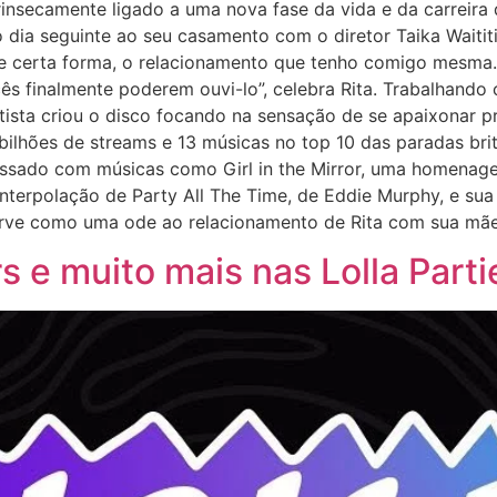
rinsecamente ligado a uma nova fase da vida e da carreira
no dia seguinte ao seu casamento com o diretor Taika Wait
e certa forma, o relacionamento que tenho comigo mesma.
ocês finalmente poderem ouvi-lo”, celebra Rita. Trabalhand
 artista criou o disco focando na sensação de se apaixonar 
bilhões de streams e 13 músicas no top 10 das paradas brit
sado com músicas como Girl in the Mirror, uma homenagem 
nterpolação de Party All The Time, de Eddie Murphy, e sua 
erve como uma ode ao relacionamento de Rita com sua mãe
 e muito mais nas Lolla Parti