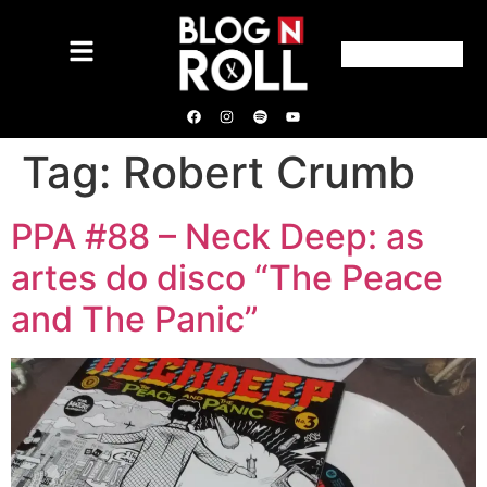
Tag:
Robert Crumb
PPA #88 – Neck Deep: as
artes do disco “The Peace
and The Panic”