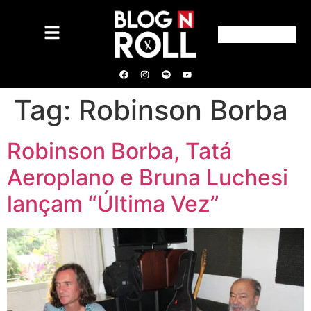
Tag:
Robinson Borba
Robinson Borba, Tatá
Aeroplano e Bruna Luchesi
lançam “Última Vez”