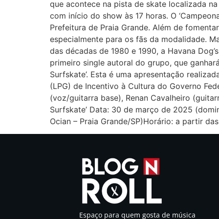
que acontece na pista de skate localizada na 
com início do show às 17 horas. O ‘Campeonat
Prefeitura de Praia Grande. Além de foment
especialmente para os fãs da modalidade. Ma
das décadas de 1980 e 1990, a Havana Dog’s t
primeiro single autoral do grupo, que ganha
Surfskate’. Esta é uma apresentação realizad
(LPG) de Incentivo à Cultura do Governo Fed
(voz/guitarra base), Renan Cavalheiro (guita
Surfskate’ Data: 30 de março de 2025 (doming
Ocian – Praia Grande/SP)Horário: a partir das
Espaço para quem gosta de música