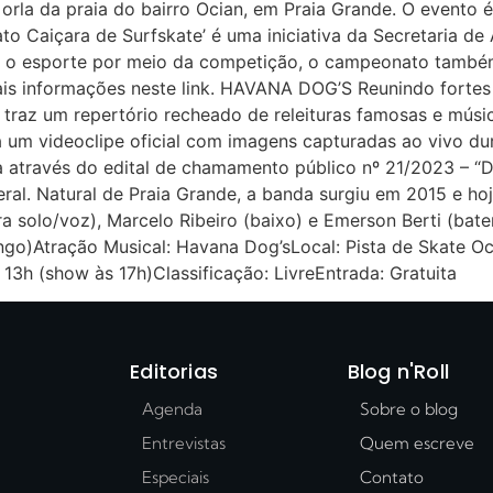
orla da praia do bairro Ocian, em Praia Grande. O evento é
o Caiçara de Surfskate’ é uma iniciativa da Secretaria de
ar o esporte por meio da competição, o campeonato também
is informações neste link. HAVANA DOG’S Reunindo fortes i
raz um repertório recheado de releituras famosas e música
rá um videoclipe oficial com imagens capturadas ao vivo 
a através do edital de chamamento público nº 21/2023 – “D
eral. Natural de Praia Grande, a banda surgiu em 2015 e h
rra solo/voz), Marcelo Ribeiro (baixo) e Emerson Berti (ba
o)Atração Musical: Havana Dog’sLocal: Pista de Skate Ocia
 13h (show às 17h)Classificação: LivreEntrada: Gratuita
Editorias
Blog n'Roll
Agenda
Sobre o blog
Entrevistas
Quem escreve
Especiais
Contato