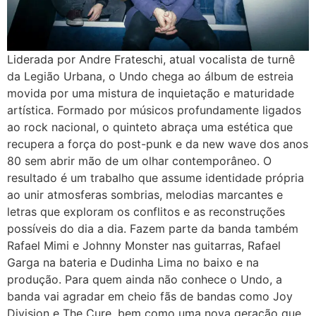
Liderada por Andre Frateschi, atual vocalista de turnê
da Legião Urbana, o Undo chega ao álbum de estreia
movida por uma mistura de inquietação e maturidade
artística. Formado por músicos profundamente ligados
ao rock nacional, o quinteto abraça uma estética que
recupera a força do post-punk e da new wave dos anos
80 sem abrir mão de um olhar contemporâneo. O
resultado é um trabalho que assume identidade própria
ao unir atmosferas sombrias, melodias marcantes e
letras que exploram os conflitos e as reconstruções
possíveis do dia a dia. Fazem parte da banda também
Rafael Mimi e Johnny Monster nas guitarras, Rafael
Garga na bateria e Dudinha Lima no baixo e na
produção. Para quem ainda não conhece o Undo, a
banda vai agradar em cheio fãs de bandas como Joy
Division e The Cure, bem como uma nova geração que