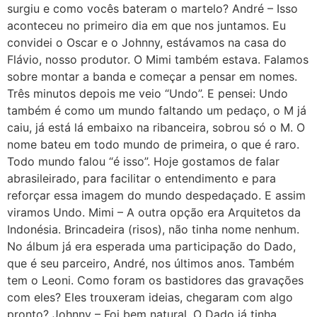
surgiu e como vocês bateram o martelo? André – Isso
aconteceu no primeiro dia em que nos juntamos. Eu
convidei o Oscar e o Johnny, estávamos na casa do
Flávio, nosso produtor. O Mimi também estava. Falamos
sobre montar a banda e começar a pensar em nomes.
Três minutos depois me veio “Undo”. E pensei: Undo
também é como um mundo faltando um pedaço, o M já
caiu, já está lá embaixo na ribanceira, sobrou só o M. O
nome bateu em todo mundo de primeira, o que é raro.
Todo mundo falou “é isso”. Hoje gostamos de falar
abrasileirado, para facilitar o entendimento e para
reforçar essa imagem do mundo despedaçado. E assim
viramos Undo. Mimi – A outra opção era Arquitetos da
Indonésia. Brincadeira (risos), não tinha nome nenhum.
No álbum já era esperada uma participação do Dado,
que é seu parceiro, André, nos últimos anos. Também
tem o Leoni. Como foram os bastidores das gravações
com eles? Eles trouxeram ideias, chegaram com algo
pronto? Johnny – Foi bem natural. O Dado já tinha