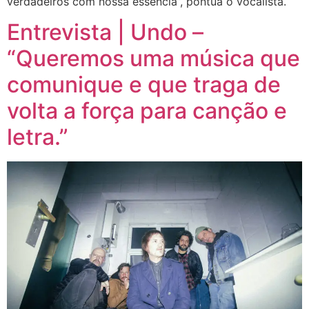
verdadeiros com nossa essência”, pontua o vocalista.
Entrevista | Undo –
“Queremos uma música que
comunique e que traga de
volta a força para canção e
letra.”