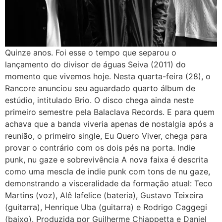
Quinze anos. Foi esse o tempo que separou o
lançamento do divisor de águas Seiva (2011) do
momento que vivemos hoje. Nesta quarta-feira (28), o
Rancore anunciou seu aguardado quarto álbum de
estúdio, intitulado Brio. O disco chega ainda neste
primeiro semestre pela Balaclava Records. E para quem
achava que a banda viveria apenas de nostalgia após a
reunião, o primeiro single, Eu Quero Viver, chega para
provar o contrário com os dois pés na porta. Indie
punk, nu gaze e sobrevivência A nova faixa é descrita
como uma mescla de indie punk com tons de nu gaze,
demonstrando a visceralidade da formação atual: Teco
Martins (voz), Alê Iafelice (bateria), Gustavo Teixeira
(guitarra), Henrique Uba (guitarra) e Rodrigo Caggegi
(baixo). Produzida por Guilherme Chiappetta e Daniel