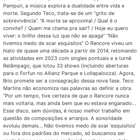
Pampuri, a música explora a dualidade entre vida e
morte. Segundo Teco, trata-se de um “grito de
sobrevivência”. “A morte se aproxima! / Qual é o
convite? / Quem me chama pra sair? / Hoje eu quero
viver: o brilho dessa luz que não se apaga” “Não
tivemos medo de soar esquisitos” O Rancore viveu um
hiato de quase uma década a partir de 2014, retomando
as atividades em 2023 com singles pontuais e a turnê
Relâmpago, que lotou 33 shows (incluindo aberturas
para o Forfun no Allianz Parque e Lollapalooza). Agora,
Brio promete ser a consagração dessa nova fase. Teco
Martins não economiza nas palavras ao definir a obra.
“Por um tempo, tive certeza de que o Rancore nunca
mais voltaria, mas ainda bem que eu estava enganado…
Esse disco, sem dúvidas, é nosso melhor trabalho em
questão de composições e arranjos. A sonoridade
evoluiu demais… Não tivemos medo de soar ‘esquisitos’
ou fora dos padrões do mercado, só buscamos ser