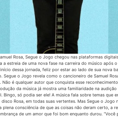
Samuel Rosa, Segue o Jogo chegou nas plataformas digitais
 a estreia de uma nova fase na carreira do músico após o
início dessa jornada, feliz por estar ao lado de sua nova 
no. Segue o Jogo revela como o cancioneiro de Samuel Ros
. Não é qualquer autor que conquista esse reconhecimento
introdução da música já mostra uma familiaridade na audiç
. Bingo, só podia ser ele! A música fala sobre temas que e
 disco Rosa, em todas suas vertentes. Mas Segue o Jogo n
te a plena consciência de que as coisas não deram certo, a
lembrança de um amor que foi bom enquanto durou. “Você 