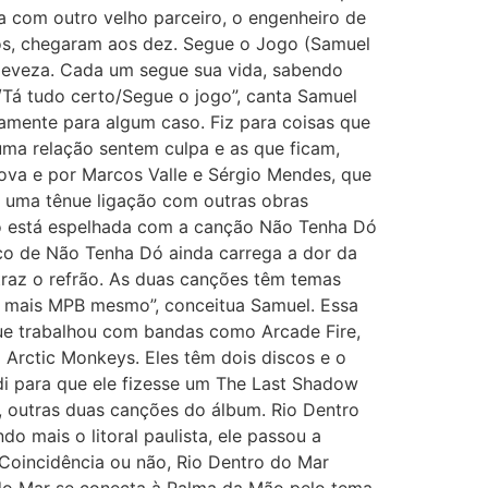
a com outro velho parceiro, o engenheiro de
tos, chegaram aos dez. Segue o Jogo (Samuel
a leveza. Cada um segue sua vida, sabendo
Tá tudo certo/Segue o jogo”, canta Samuel
icamente para algum caso. Fiz para coisas que
ma relação sentem culpa e as que ficam,
ova e por Marcos Valle e Sérgio Mendes, que
e uma tênue ligação com outras obras
go está espelhada com a canção Não Tenha Dó
ico de Não Tenha Dó ainda carrega a dor da
raz o refrão. As duas canções têm temas
é mais MPB mesmo”, conceitua Samuel. Essa
que trabalhou com bandas como Arcade Fire,
Arctic Monkeys. Eles têm dois discos e o
di para que ele fizesse um The Last Shadow
, outras duas canções do álbum. Rio Dentro
mais o litoral paulista, ele passou a
 Coincidência ou não, Rio Dentro do Mar