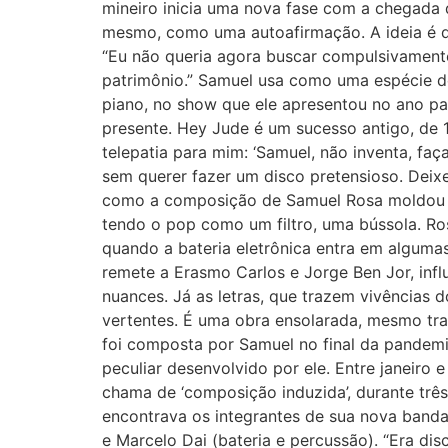
mineiro inicia uma nova fase com a chegada do
mesmo, como uma autoafirmação. A ideia é da
“Eu não queria agora buscar compulsivamente
patrimônio.” Samuel usa como uma espécie 
piano, no show que ele apresentou no ano pas
presente. Hey Jude é um sucesso antigo, de
telepatia para mim: ‘Samuel, não inventa, faç
sem querer fazer um disco pretensioso. Deixe
como a composição de Samuel Rosa moldou o
tendo o pop como um filtro, uma bússola. Ros
quando a bateria eletrônica entra em algumas
remete a Erasmo Carlos e Jorge Ben Jor, inf
nuances. Já as letras, que trazem vivências 
vertentes. É uma obra ensolarada, mesmo tr
foi composta por Samuel no final da pandemi
peculiar desenvolvido por ele. Entre janeiro e
chama de ‘composição induzida’, durante três
encontrava os integrantes de sua nova banda
e Marcelo Dai (bateria e percussão). “Era d