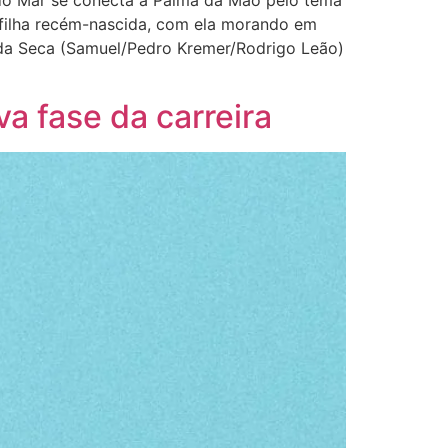
 do Mar se conecta à Palma da Mão pelo tema
 filha recém-nascida, com ela morando em
anda Seca (Samuel/Pedro Kremer/Rodrigo Leão)
a fase da carreira