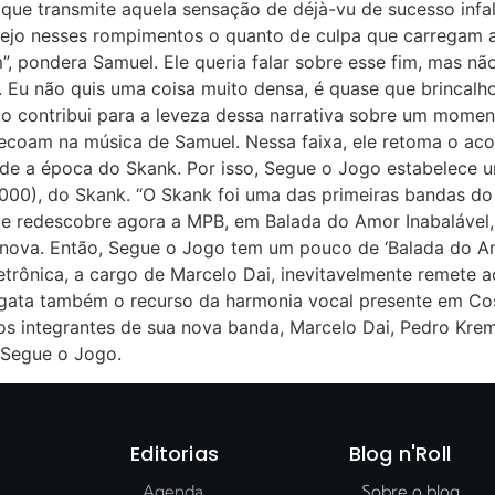
 que transmite aquela sensação de déjà-vu de sucesso infal
E vejo nesses rompimentos o quanto de culpa que carregam
”, pondera Samuel. Ele queria falar sobre esse fim, mas n
 Eu não quis uma coisa muito densa, é quase que brincalh
 contribui para a leveza dessa narrativa sobre um momen
e ecoam na música de Samuel. Nessa faixa, ele retoma o ac
sde a época do Skank. Por isso, Segue o Jogo estabelece 
00), do Skank. “O Skank foi uma das primeiras bandas do p
ue redescobre agora a MPB, em Balada do Amor Inabalável,
nova. Então, Segue o Jogo tem um pouco de ‘Balada do Amor
letrônica, a cargo de Marcelo Dai, inevitavelmente remete 
sgata também o recurso da harmonia vocal presente em Co
os integrantes de sua nova banda, Marcelo Dai, Pedro Kre
 Segue o Jogo.
Editorias
Blog n'Roll
Agenda
Sobre o blog