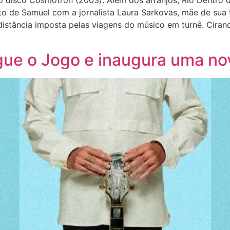
do disco Cosmotron (2003). Além dos arranjos, Rio Dentro
to de Samuel com a jornalista Laura Sarkovas, mãe de sua
 distância imposta pelas viagens do músico em turnê. Cir
ue o Jogo e inaugura uma nov