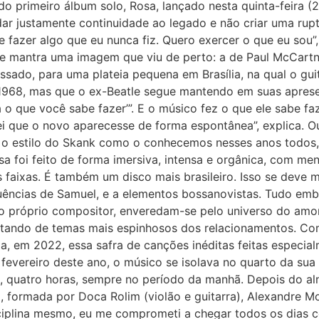
 primeiro álbum solo, Rosa, lançado nesta quinta-feira (27)
r justamente continuidade ao legado e não criar uma rupt
 fazer algo que eu nunca fiz. Quero exercer o que eu sou”
de mantra uma imagem que viu de perto: a de Paul McCart
sado, para uma plateia pequena em Brasília, na qual o guit
 1968, mas que o ex-Beatle segue mantendo em suas aprese
a o que você sabe fazer’”. E o músico fez o que ele sabe fa
i que o novo aparecesse de forma espontânea”, explica. Ou
 estilo do Skank como o conhecemos nesses anos todos, 
a foi feito de forma imersiva, intensa e orgânica, com me
 faixas. É também um disco mais brasileiro. Isso se deve 
luências de Samuel, e a elementos bossanovistas. Tudo emb
do próprio compositor, enveredam-se pelo universo do amor,
atando de temas mais espinhosos dos relacionamentos. Co
a, em 2022, essa safra de canções inéditas feitas especi
 fevereiro deste ano, o músico se isolava no quarto da sua f
, quatro horas, sempre no período da manhã. Depois do alm
, formada por Doca Rolim (violão e guitarra), Alexandre M
isciplina mesmo, eu me comprometi a chegar todos os dias