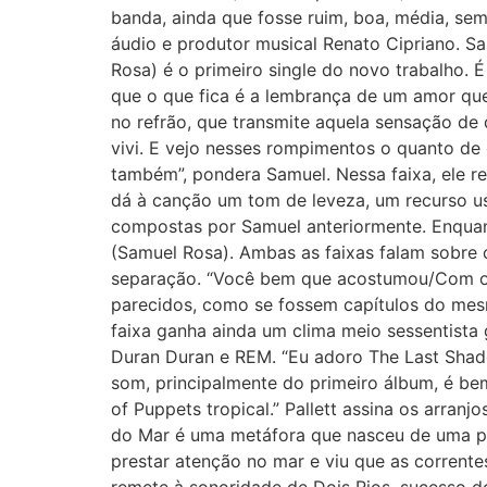
banda, ainda que fosse ruim, boa, média, sem
áudio e produtor musical Renato Cipriano. S
Rosa) é o primeiro single do novo trabalho.
que o que fica é a lembrança de um amor que
no refrão, que transmite aquela sensação de 
vivi. E vejo nesses rompimentos o quanto de
também”, pondera Samuel. Nessa faixa, ele r
dá à canção um tom de leveza, um recurso us
compostas por Samuel anteriormente. Enquan
(Samuel Rosa). Ambas as faixas falam sobre 
separação. “Você bem que acostumou/Com o m
parecidos, como se fossem capítulos do mes
faixa ganha ainda um clima meio sessentista
Duran Duran e REM. “Eu adoro The Last Shado
som, principalmente do primeiro álbum, é bem
of Puppets tropical.” Pallett assina os arra
do Mar é uma metáfora que nasceu de uma per
prestar atenção no mar e viu que as corrent