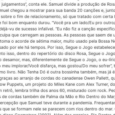
 julgamentos”, conta ele. Samuel divide a produção de Ros
amuel chegou a mostrar para sua banda 20 canções e, jun
 É sobre o fim de relacionamento, só que tratado com cert
 foi bom enquanto durou. “Você pra um lado/Eu pro outro/
déjà-vu de sucesso infalível. “Eu não fiz a canção especif
 culpa que carregam as pessoas. As pessoas que saem de u
etoma o acorde de sétima maior, muito usado pela Bossa N
ado por ele há tempos. Por isso, Segue o Jogo estabelec
to isso, dentro do repertório do disco Rosa, Segue o Jo
o desamor, mas, diferentemente de Segue o Jogo, o eu-lír
eu implorar/Você disfarça, mas gostou/Do meu sofrer”, t
mo livro. Não Tenha Dó é outra bossinha também, mas já 
 graças ao arranjo de cordas do canadense Owen Pallett, 
w Puppets, um projeto do Miles Kane com Alex Turner, do 
 retrô, lembra trilha dos anos 60, misturado com rock. Pe
njos de cordas também de Palma da Mão e Rio Dentro do Mar
cepção que Samuel teve durante a pandemia. Frequentando 
es que se formam nele se parecem com rios dentro do mar.