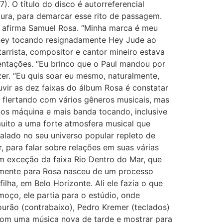
. O título do disco é autorreferencial
ura, para demarcar esse rito de passagem.
, afirma Samuel Rosa. “Minha marca é meu
ney tocando resignadamente Hey Jude ao
arrista, compositor e cantor mineiro estava
ntações. “Eu brinco que o Paul mandou por
zer. “Eu quis soar eu mesmo, naturalmente,
vir as dez faixas do álbum Rosa é constatar
flertando com vários gêneros musicais, mas
nos máquina e mais banda tocando, inclusive
muito a uma forte atmosfera musical que
alado no seu universo popular repleto de
 para falar sobre relações em suas várias
m exceção da faixa Rio Dentro do Mar, que
almente para Rosa nasceu de um processo
ilha, em Belo Horizonte. Ali ele fazia o que
oço, ele partia para o estúdio, onde
ourão (contrabaixo), Pedro Kremer (teclados)
 com uma música nova de tarde e mostrar para