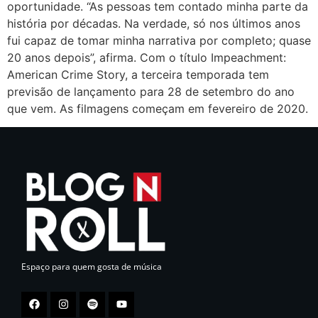
oportunidade. “As pessoas tem contado minha parte da
história por décadas. Na verdade, só nos últimos anos
fui capaz de tomar minha narrativa por completo; quase
20 anos depois”, afirma. Com o título Impeachment:
American Crime Story, a terceira temporada tem
previsão de lançamento para 28 de setembro do ano
que vem. As filmagens começam em fevereiro de 2020.
Espaço para quem gosta de música