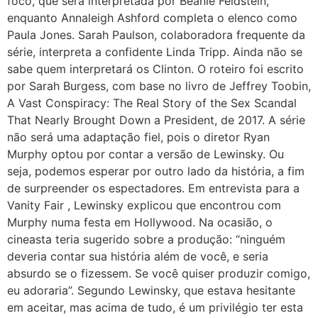
foco, que será interpretada por Beanie Feldstein,
enquanto Annaleigh Ashford completa o elenco como
Paula Jones. Sarah Paulson, colaboradora frequente da
série, interpreta a confidente Linda Tripp. Ainda não se
sabe quem interpretará os Clinton. O roteiro foi escrito
por Sarah Burgess, com base no livro de Jeffrey Toobin,
A Vast Conspiracy: The Real Story of the Sex Scandal
That Nearly Brought Down a President, de 2017. A série
não será uma adaptação fiel, pois o diretor Ryan
Murphy optou por contar a versão de Lewinsky. Ou
seja, podemos esperar por outro lado da história, a fim
de surpreender os espectadores. Em entrevista para a
Vanity Fair , Lewinsky explicou que encontrou com
Murphy numa festa em Hollywood. Na ocasião, o
cineasta teria sugerido sobre a produção: “ninguém
deveria contar sua história além de você, e seria
absurdo se o fizessem. Se você quiser produzir comigo,
eu adoraria”. Segundo Lewinsky, que estava hesitante
em aceitar, mas acima de tudo, é um privilégio ter esta