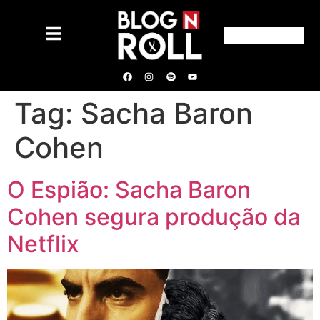
Tag:
Sacha Baron
Cohen
O Espião: Sacha Baron
Cohen segura produção da
Netflix