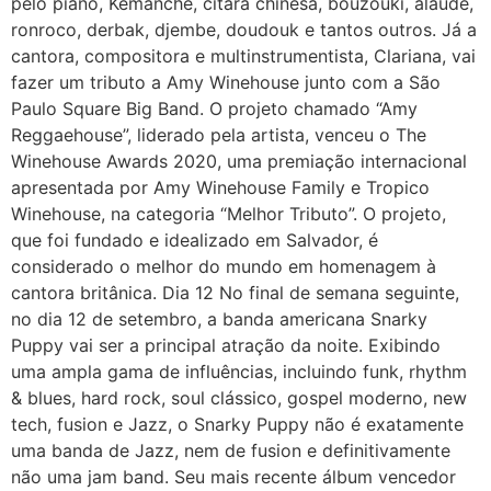
pelo piano, Kemanche, cítara chinesa, bouzouki, alaúde,
ronroco, derbak, djembe, doudouk e tantos outros. Já a
cantora, compositora e multinstrumentista, Clariana, vai
fazer um tributo a Amy Winehouse junto com a São
Paulo Square Big Band. O projeto chamado “Amy
Reggaehouse”, liderado pela artista, venceu o The
Winehouse Awards 2020, uma premiação internacional
apresentada por Amy Winehouse Family e Tropico
Winehouse, na categoria “Melhor Tributo”. O projeto,
que foi fundado e idealizado em Salvador, é
considerado o melhor do mundo em homenagem à
cantora britânica. Dia 12 No final de semana seguinte,
no dia 12 de setembro, a banda americana Snarky
Puppy vai ser a principal atração da noite. Exibindo
uma ampla gama de influências, incluindo funk, rhythm
& blues, hard rock, soul clássico, gospel moderno, new
tech, fusion e Jazz, o Snarky Puppy não é exatamente
uma banda de Jazz, nem de fusion e definitivamente
não uma jam band. Seu mais recente álbum vencedor