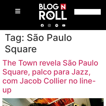
Tag:
São Paulo
Square
The Town revela São Paulo
Square, palco para Jazz,
com Jacob Collier no line-
up