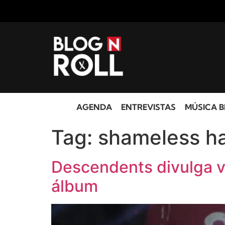
AGENDA
ENTREVISTAS
MÚSICA B
Tag:
shameless ha
Descendents divulga v
álbum