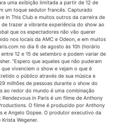
a uma exibição limitada a partir de 12 de
om um toque sedutor francês. Capturado
e In This Club e muitos outros da carreira de
m de trazer a vibrante experiência do show ao
lobal que os espectadores não vão querer
ibido nos locais da AMC e Odeon, e em muitos
aris.com no dia 6 de agosto às 10h (horário
o entre 12 e 15 de setembro e podem variar de
 Usher. “Espero que aqueles que não puderam
o que vivenciem o show e vejam o que é
tretido o público através de sua música e
129 milhões de pessoas durante o show do
 fãs ao redor do mundo é uma combinação
: Rendezvous in Paris é um filme de Anthony
Productions. O filme é produzido por Anthony
s e Angelo Gopee. O produtor executivo da
 Krista Wegener.