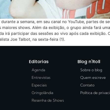
á durante a semana, em seu canal no YouTube, partes de se
us maiores shows. Além da exibição, o grupo ainda fará um
a irá participar das sessões ao vivo após cada exibição. 
ista Joe Talbot, na sexta-feira (1).
Editorias
Blog n'Roll
Agenda
Sobre o blog
Entrevistas
Quem escreve
Especiais
Contato
Gringolândia
Política de priva
Resenha de Shows