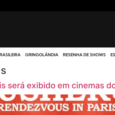
RASILEIRA
GRINGOLÂNDIA
RESENHA DE SHOWS
ES
is
is será exibido em cinemas d