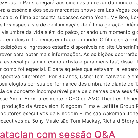
zvous in Paris chegará aos cinemas ao redor do mundo par
pora a essência dos seus marcantes shows em Las Vegas c
icale, o filme apresenta sucessos como Yeah!, My Boo, Lov
feitos especiais e de de iluminação de última geração. Alé
um vislumbre da vida além do palco, criando um momento g
bido em dois mil cinemas em todo o mundo. O filme será ex
exibições e ingressos estarão disponíveis no site UsherinP
nscrever para obter mais informações. As exibições ocorrerã
ia especial para mim como artista e para meus fãs”, disse
r como foi especial. E para aqueles que estavam lá, esper
spectiva diferente.” “Por 30 anos, Usher tem cativado e en
ebeu elogios por sua performance deslumbrante diante de 
ência de concerto incomparável para os cinemas para seus
 disse Adam Aron, presidente e CEO da AMC Theatres. Usher
 produção da Arcovision, Kingdom Films e Laffitte Group 
produtores executivos da Kingdom Films são Aakomon Jone
 executivos da Sony Music são Tom Mackay, Richard Story e
Bataclan com sessão Q&A