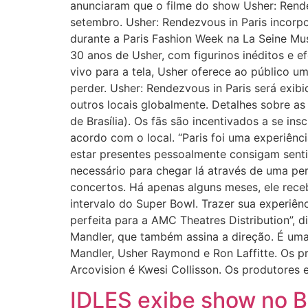
anunciaram que o filme do show Usher: Rende
setembro. Usher: Rendezvous in Paris incor
durante a Paris Fashion Week na La Seine Mus
30 anos de Usher, com figurinos inéditos e e
vivo para a tela, Usher oferece ao público 
perder. Usher: Rendezvous in Paris será exi
outros locais globalmente. Detalhes sobre as 
de Brasília). Os fãs são incentivados a se i
acordo com o local. “Paris foi uma experiênc
estar presentes pessoalmente consigam senti
necessário para chegar lá através de uma per
concertos. Há apenas alguns meses, ele rec
intervalo do Super Bowl. Trazer sua experi
perfeita para a AMC Theatres Distribution”,
Mandler, que também assina a direção. É uma
Mandler, Usher Raymond e Ron Laffitte. Os 
Arcovision é Kwesi Collisson. Os produtores
IDLES exibe show no 