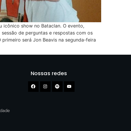
u icônico show no Bataclan. O evento,
a sessão de perguntas e respostas com os
O primeiro será Jon Beavis na segunda-feira
Nossas redes
cidade