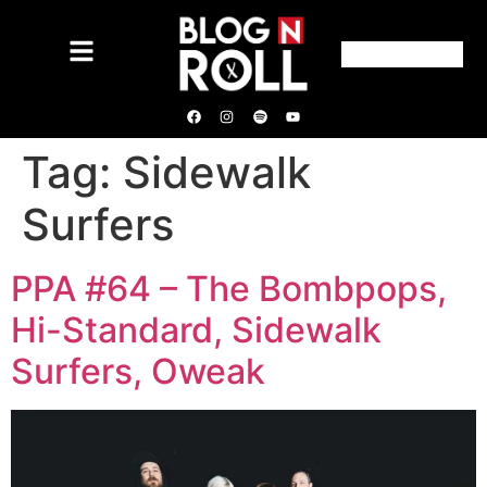
Tag:
Sidewalk
Surfers
PPA #64 – The Bombpops,
Hi-Standard, Sidewalk
Surfers, Oweak