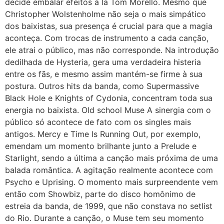
decide embalar efeitos à la Tom Morello. Mesmo que
Christopher Wolstenholme não seja o mais simpático
dos baixistas, sua presença é crucial para que a magia
aconteça. Com trocas de instrumento a cada canção,
ele atrai o público, mas não corresponde. Na introdução
dedilhada de Hysteria, gera uma verdadeira histeria
entre os fãs, e mesmo assim mantém-se firme à sua
postura. Outros hits da banda, como Supermassive
Black Hole e Knights of Cydonia, concentram toda sua
energia no baixista. Old school Muse A sinergia com o
público só acontece de fato com os singles mais
antigos. Mercy e Time Is Running Out, por exemplo,
emendam um momento brilhante junto a Prelude e
Starlight, sendo a última a canção mais próxima de uma
balada romântica. A agitação realmente acontece com
Psycho e Uprising. O momento mais surpreendente vem
então com Showbiz, parte do disco homônimo de
estreia da banda, de 1999, que não constava no setlist
do Rio. Durante a canção, o Muse tem seu momento