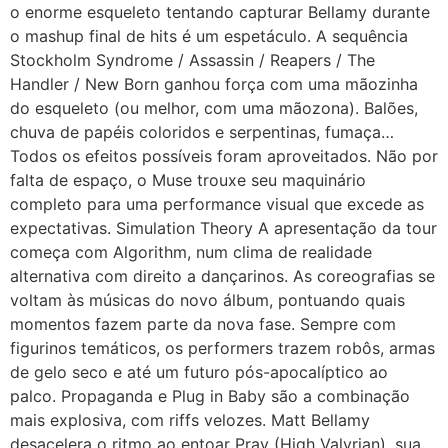
o enorme esqueleto tentando capturar Bellamy durante
o mashup final de hits é um espetáculo. A sequência
Stockholm Syndrome / Assassin / Reapers / The
Handler / New Born ganhou força com uma mãozinha
do esqueleto (ou melhor, com uma mãozona). Balões,
chuva de papéis coloridos e serpentinas, fumaça…
Todos os efeitos possíveis foram aproveitados. Não por
falta de espaço, o Muse trouxe seu maquinário
completo para uma performance visual que excede as
expectativas. Simulation Theory A apresentação da tour
começa com Algorithm, num clima de realidade
alternativa com direito a dançarinos. As coreografias se
voltam às músicas do novo álbum, pontuando quais
momentos fazem parte da nova fase. Sempre com
figurinos temáticos, os performers trazem robôs, armas
de gelo seco e até um futuro pós-apocalíptico ao
palco. Propaganda e Plug in Baby são a combinação
mais explosiva, com riffs velozes. Matt Bellamy
desacelera o ritmo ao entoar Pray (High Valyrian), sua