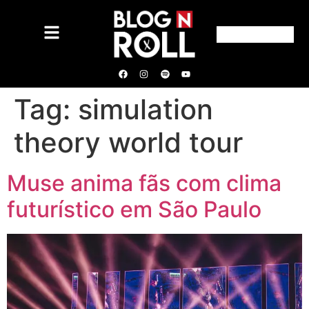
Tag:
simulation
theory world tour
Muse anima fãs com clima
futurístico em São Paulo