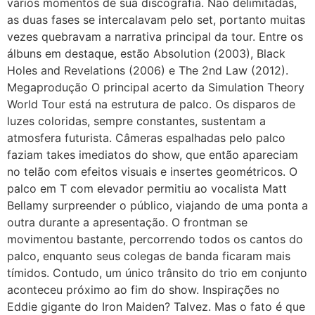
vários momentos de sua discografia. Não delimitadas,
as duas fases se intercalavam pelo set, portanto muitas
vezes quebravam a narrativa principal da tour. Entre os
álbuns em destaque, estão Absolution (2003), Black
Holes and Revelations (2006) e The 2nd Law (2012).
Megaprodução O principal acerto da Simulation Theory
World Tour está na estrutura de palco. Os disparos de
luzes coloridas, sempre constantes, sustentam a
atmosfera futurista. Câmeras espalhadas pelo palco
faziam takes imediatos do show, que então apareciam
no telão com efeitos visuais e insertes geométricos. O
palco em T com elevador permitiu ao vocalista Matt
Bellamy surpreender o público, viajando de uma ponta a
outra durante a apresentação. O frontman se
movimentou bastante, percorrendo todos os cantos do
palco, enquanto seus colegas de banda ficaram mais
tímidos. Contudo, um único trânsito do trio em conjunto
aconteceu próximo ao fim do show. Inspirações no
Eddie gigante do Iron Maiden? Talvez. Mas o fato é que