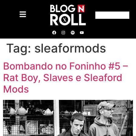
Tag:
sleaformods
Bombando no Foninho #5 –
Rat Boy, Slaves e Sleaford
Mods