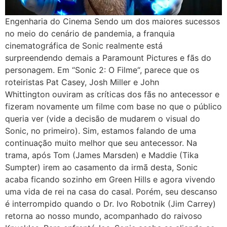
Engenharia do Cinema Sendo um dos maiores sucessos
no meio do cenário de pandemia, a franquia
cinematográfica de Sonic realmente está
surpreendendo demais a Paramount Pictures e fãs do
personagem. Em “Sonic 2: O Filme“, parece que os
roteiristas Pat Casey, Josh Miller e John
Whittington ouviram as críticas dos fãs no antecessor e
fizeram novamente um filme com base no que o público
queria ver (vide a decisão de mudarem o visual do
Sonic, no primeiro). Sim, estamos falando de uma
continuação muito melhor que seu antecessor. Na
trama, após Tom (James Marsden) e Maddie (Tika
Sumpter) irem ao casamento da irmã desta, Sonic
acaba ficando sozinho em Green Hills e agora vivendo
uma vida de rei na casa do casal. Porém, seu descanso
é interrompido quando o Dr. Ivo Robotnik (Jim Carrey)
retorna ao nosso mundo, acompanhado do raivoso