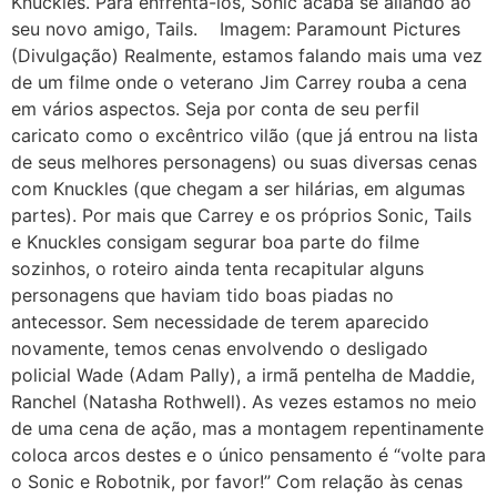
Knuckles. Para enfrentá-los, Sonic acaba se aliando ao
seu novo amigo, Tails. Imagem: Paramount Pictures
(Divulgação) Realmente, estamos falando mais uma vez
de um filme onde o veterano Jim Carrey rouba a cena
em vários aspectos. Seja por conta de seu perfil
caricato como o excêntrico vilão (que já entrou na lista
de seus melhores personagens) ou suas diversas cenas
com Knuckles (que chegam a ser hilárias, em algumas
partes). Por mais que Carrey e os próprios Sonic, Tails
e Knuckles consigam segurar boa parte do filme
sozinhos, o roteiro ainda tenta recapitular alguns
personagens que haviam tido boas piadas no
antecessor. Sem necessidade de terem aparecido
novamente, temos cenas envolvendo o desligado
policial Wade (Adam Pally), a irmã pentelha de Maddie,
Ranchel (Natasha Rothwell). As vezes estamos no meio
de uma cena de ação, mas a montagem repentinamente
coloca arcos destes e o único pensamento é “volte para
o Sonic e Robotnik, por favor!” Com relação às cenas