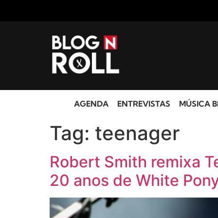
AGENDA
ENTREVISTAS
MÚSICA B
Tag:
teenager
Robert Smith remixa 
20 anos de White Pon