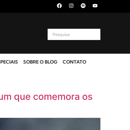
PECIAIS
SOBRE O BLOG
CONTATO
lbum que comemora os