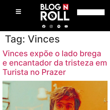
Tag:
Vinces
Vinces expõe o lado brega
e encantador da tristeza em
Turista no Prazer