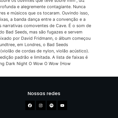
sobre os ouvintes que teve sobre mim”, diz
profunda e alegremente contagiante. Nunca
res e músicos que os tocaram. Ouvindo isso,
ixas, a banda dança entre a convenção e a
s narrativas comoventes de Cave. É o som de
do Bad Seeds, mas são fugazes e servem
 mixado por David Fridmann, o álbum começou
undtree, em Londres, o Bad Seeds
violão de cordas de nylon, violão acústico).
ição padrão e limitada. A lista de faixas é
 Long Dark Night O Wow O Wow (How
Nossas redes