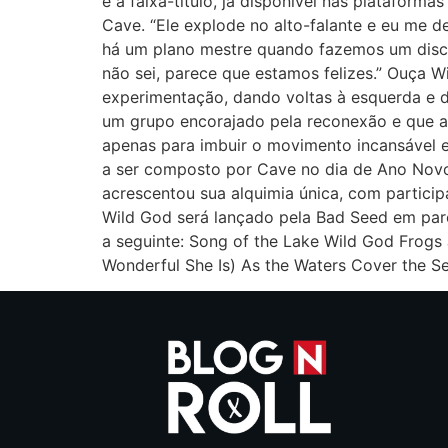
é a faixa-título, já disponível nas platafor
Cave. “Ele explode no alto-falante e eu me 
há um plano mestre quando fazemos um disco.
não sei, parece que estamos felizes.” Ouça 
experimentação, dando voltas à esquerda e 
um grupo encorajado pela reconexão e que 
apenas para imbuir o movimento incansável e
a ser composto por Cave no dia de Ano Novo
acrescentou sua alquimia única, com particip
Wild God será lançado pela Bad Seed em parce
a seguinte: Song of the Lake Wild God Fro
Wonderful She Is) As the Waters Cover the S