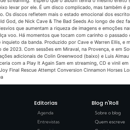
mas de streaming. “Espero que o álbum tenha o mesmo efeito 
deixo levar por ele. É um disco complicado, mas também é 
 Os discos refletem mais o estado emocional dos escrito
Wild God, de Nick Cave & The Bad Seeds Ao longo de dez fa
desvios que aumentam a riqueza de imagens e emoções na
alça voo. Há momentos que tocam com carinho o passado 
 inquieto da banda. Produzido por Cave e Warren Ellis, e
 de 2023. Com sessões em Miraval, na Provença, e em So
ações adicionais de Colin Greenwood (baixo) e Luis Almau (
ria com a Play It Again Sam em streaming, CD e vinil em ed
gs Joy Final Rescue Attempt Conversion Cinnamon Horses
ea
Editorias
Blog n'Roll
Agenda
Sobre o blog
Entrevistas
Quem escreve