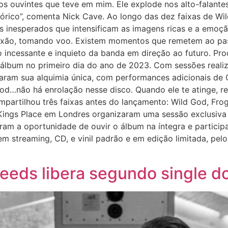
os ouvintes que teve em mim. Ele explode nos alto-falant
ico”, comenta Nick Cave. Ao longo das dez faixas de Wild
inesperados que intensificam as imagens ricas e a emoçã
exão, tomando voo. Existem momentos que remetem ao pa
incessante e inquieto da banda em direção ao futuro. Prod
álbum no primeiro dia do ano de 2023. Com sessões realiz
ram sua alquimia única, com performances adicionais de C
God…não há enrolação nesse disco. Quando ele te atinge, rea
ompartilhou três faixas antes do lançamento: Wild God, F
Kings Place em Londres organizaram uma sessão exclusiva
eram a oportunidade de ouvir o álbum na íntegra e partici
m streaming, CD, e vinil padrão e em edição limitada, pelo
eeds libera segundo single d