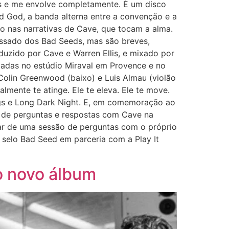
es e me envolve completamente. É um disco
 God, a banda alterna entre a convenção e a
o nas narrativas de Cave, que tocam a alma.
ssado dos Bad Seeds, mas são breves,
uzido por Cave e Warren Ellis, e mixado por
adas no estúdio Miraval em Provence e no
olin Greenwood (baixo) e Luis Almau (violão
lmente te atinge. Ele te eleva. Ele te move.
rogs e Long Dark Night. E, em comemoração ao
 de perguntas e respostas com Cave na
par de uma sessão de perguntas com o próprio
 selo Bad Seed em parceria com a Play It
o novo álbum