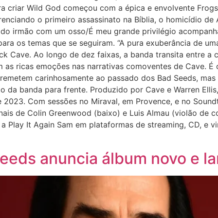
ra criar Wild God começou com a épica e envolvente Frogs.
nciando o primeiro assassinato na Bíblia, o homicídio de 
do irmão com um osso/É meu grande privilégio acompanhá-
 para os temas que se seguiram. “A pura exuberância de 
ck Cave. Ao longo de dez faixas, a banda transita entre a
am as ricas emoções nas narrativas comoventes de Cave. É
remetem carinhosamente ao passado dos Bad Seeds, mas e
to da banda para frente. Produzido por Cave e Warren Elli
 2023. Com sessões no Miraval, em Provence, e no Soundt
ais de Colin Greenwood (baixo) e Luis Almau (violão de co
 Play It Again Sam em plataformas de streaming, CD, e vinil
eeds anuncia álbum novo e la