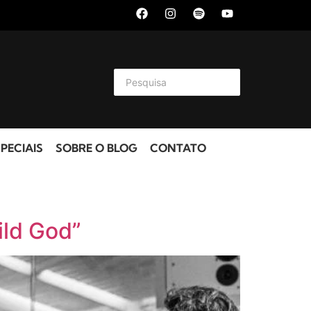
PECIAIS
SOBRE O BLOG
CONTATO
ild God”