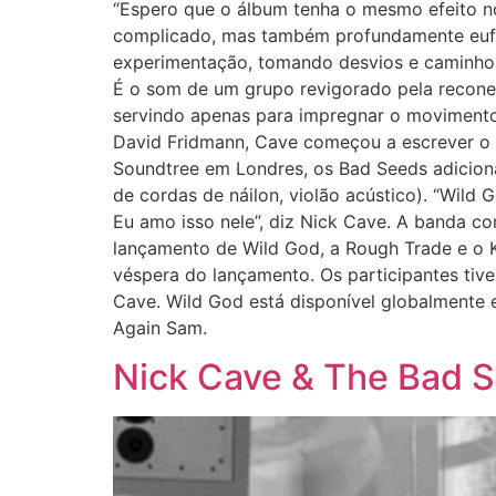
“Espero que o álbum tenha o mesmo efeito n
complicado, mas também profundamente eufór
experimentação, tomando desvios e caminhos 
É o som de um grupo revigorado pela recon
servindo apenas para impregnar o movimento 
David Fridmann, Cave começou a escrever o 
Soundtree em Londres, os Bad Seeds adiciona
de cordas de náilon, violão acústico). “Wild 
Eu amo isso nele”, diz Nick Cave. A banda c
lançamento de Wild God, a Rough Trade e o 
véspera do lançamento. Os participantes tiv
Cave. Wild God está disponível globalmente e
Again Sam.
Nick Cave & The Bad S