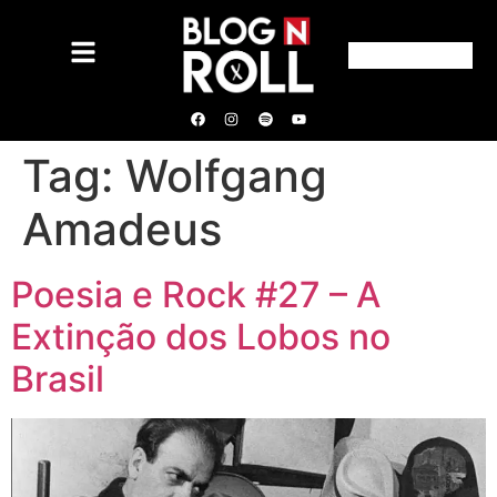
Tag:
Wolfgang
Amadeus
Poesia e Rock #27 – A
Extinção dos Lobos no
Brasil