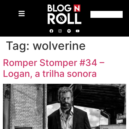
Tag:
wolverine
Romper Stomper #34 –
Logan, a trilha sonora