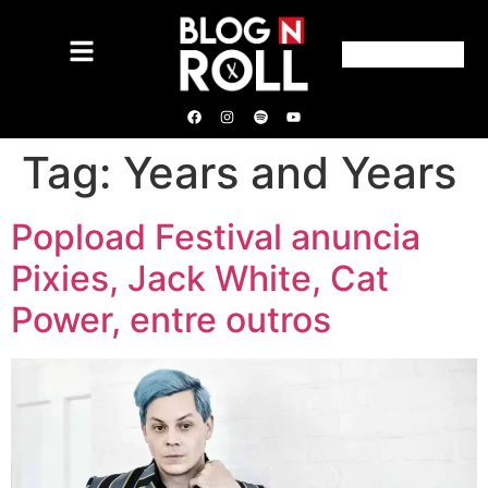
Tag:
Years and Years
Popload Festival anuncia
Pixies, Jack White, Cat
Power, entre outros