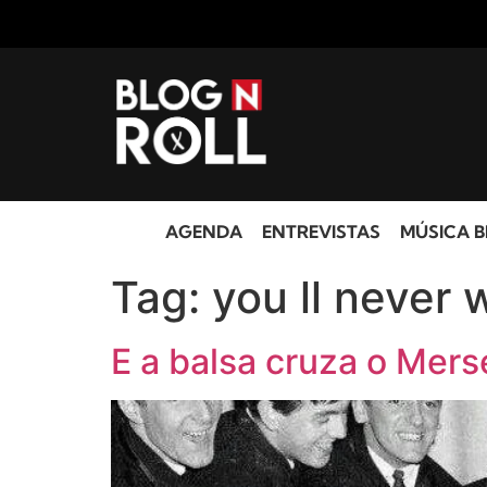
AGENDA
ENTREVISTAS
MÚSICA B
Tag:
you ll never 
E a balsa cruza o Mer