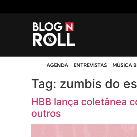
AGENDA
ENTREVISTAS
MÚSICA B
Tag:
zumbis do e
HBB lança coletânea c
outros