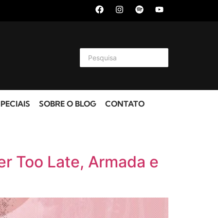
PECIAIS
SOBRE O BLOG
CONTATO
r Too Late, Armada e