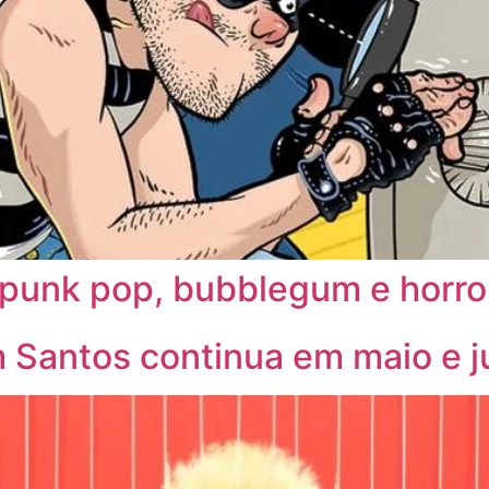
 punk pop, bubblegum e horro
 Santos continua em maio e 