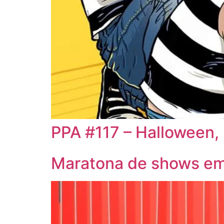
PPA #117 – Halloween,
Maratona de shows em