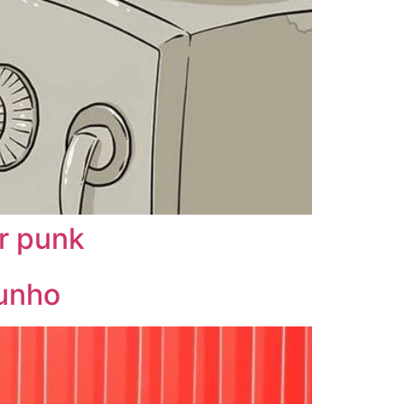
r punk
junho