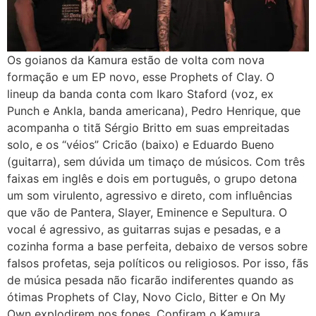
Os goianos da Kamura estão de volta com nova
formação e um EP novo, esse Prophets of Clay. O
lineup da banda conta com Ikaro Staford (voz, ex
Punch e Ankla, banda americana), Pedro Henrique, que
acompanha o titã Sérgio Britto em suas empreitadas
solo, e os “véios” Cricão (baixo) e Eduardo Bueno
(guitarra), sem dúvida um timaço de músicos. Com três
faixas em inglês e dois em português, o grupo detona
um som virulento, agressivo e direto, com influências
que vão de Pantera, Slayer, Eminence e Sepultura. O
vocal é agressivo, as guitarras sujas e pesadas, e a
cozinha forma a base perfeita, debaixo de versos sobre
falsos profetas, seja políticos ou religiosos. Por isso, fãs
de música pesada não ficarão indiferentes quando as
ótimas Prophets of Clay, Novo Ciclo, Bitter e On My
Own explodirem nos fones. Confiram o Kamura.