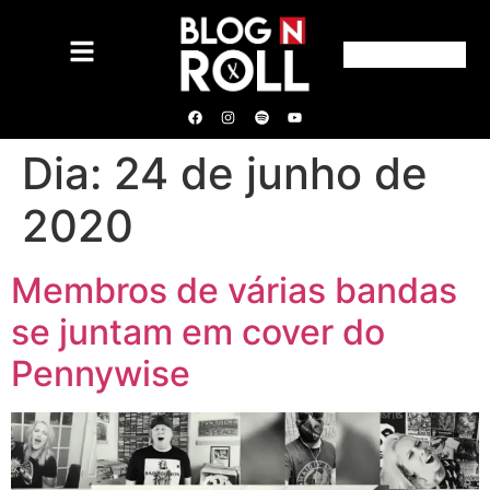
Dia:
24 de junho de
2020
Membros de várias bandas
se juntam em cover do
Pennywise