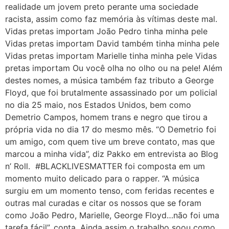
realidade um jovem preto perante uma sociedade
racista, assim como faz memória às vítimas deste mal.
Vidas pretas importam João Pedro tinha minha pele
Vidas pretas importam David também tinha minha pele
Vidas pretas importam Marielle tinha minha pele Vidas
pretas importam Ou você olha no olho ou na pele! Além
destes nomes, a música também faz tributo a George
Floyd, que foi brutalmente assassinado por um policial
no dia 25 maio, nos Estados Unidos, bem como
Demetrio Campos, homem trans e negro que tirou a
própria vida no dia 17 do mesmo mês. “O Demetrio foi
um amigo, com quem tive um breve contato, mas que
marcou a minha vida”, diz Pakko em entrevista ao Blog
n’ Roll. #BLACKLIVESMATTER foi composta em um
momento muito delicado para o rapper. “A música
surgiu em um momento tenso, com feridas recentes e
outras mal curadas e citar os nossos que se foram
como João Pedro, Marielle, George Floyd…não foi uma
tarefa fácil”, conta. Ainda assim o trabalho soou como