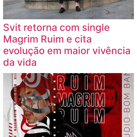
Svit retorna com single
Magrim Ruim e cita
evolução em maior vivência
da vida