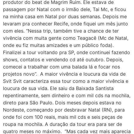
produtor do beat de Magrim Ruim. Ele estava de
passagem por Natal com o irmão dele, Tai Mc, e ficou
na minha casa em Natal por duas semanas. Depois me
levaram pra conhecer Recife, onde fiquei um mês junto
com eles. “Nessa trip, também tive a chance de ter
vivência com muita gente como Teagacê (Mc de Natal,
onde eu fiz muitas amizades e um público foda).
Finalizei a tour voltando pra SP, onde continuei fazendo
shows, contatos e vendendo cd até outubro. Depois,
comecei a trabalhar com uma balada lá e focar nos
projetos novo”. A maior vivência e loucura da vida de
Svit Svit caracteriza essa tour como a maior vivência e
loucura de sua vida. Ele saiu da Baixada Santista
repentinamente, sem dinheiro e com mil cds na mochila,
direto para São Paulo. Dois meses depois estava no
Nordeste, começando por desbravar Natal (RN), para
onde foi com 100 reais, mais mil cds e seis peças de
roupa na mochila. A duração da tour era para ser de
quatro meses no máximo. “Mas cada vez mais aparecia