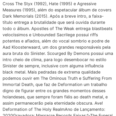
Cross The Styx (1992), Hate (1995) e Agressive
Measures (1995), além do espetacular álbum de covers
Dark Memorials (2015). Após a breve intro, a faixa-
título entrega a brutalidade que será ouvida durante
todo o álbum. Apostles of The Weak entrega blastbeats
velocíssimos e Unbounded Sacrilege possui riffs
potentes e afiados, além do vocal sombrio e podre de
Aad Kloosterwaard, um dos grandes responsáveis pela
aura bruta do Sinister. Scourged By Demons possui uma
intro cheio de clima, para logo desembocar no estilo
Sinister de sempre, inclusive com alguma influência
black metal. Mais pedradas de extrema qualidade
podemos ouvir em The Ominous Truth e Suffering From
Immortal Death, que faz de Deformation um trabalho
digno de figurar entre os grandes momentos desses
holandeses, que sempre foram fiéis ao death metal, e
assim permanecerão pela eternidade obscura. Ave!
Deformation of The Holy RealmAno de Lançamento:
2020Gravadora: Massacre Records Faixas:1-The Funeral