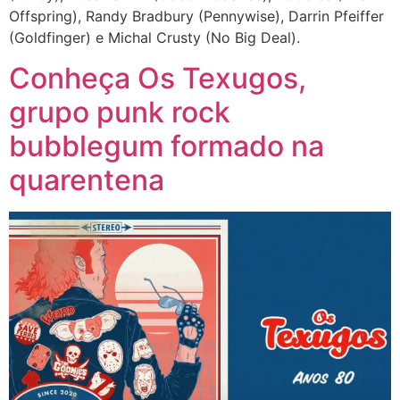
Offspring), Randy Bradbury (Pennywise), Darrin Pfeiffer
(Goldfinger) e Michal Crusty (No Big Deal).
Conheça Os Texugos,
grupo punk rock
bubblegum formado na
quarentena