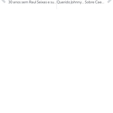
30 anos sem Raul Seixas e suas ideias
Querido Johnny… Sobre Caetano Veloso e o incrível ano de 1975