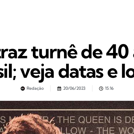
raz turnê de 40
il; veja datas e l
Redação
20/06/2023
15:16