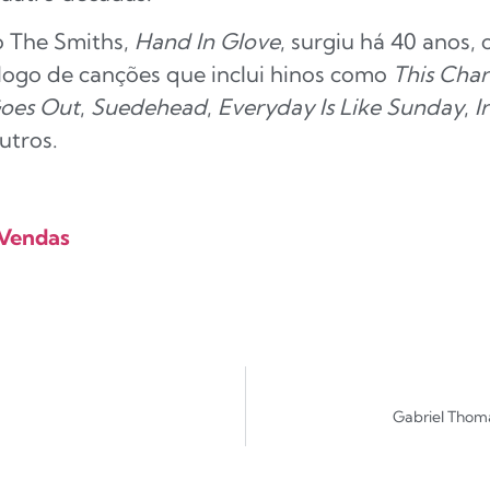
o The Smiths,
Hand In Glove
, surgiu há 40 anos,
logo de canções que inclui hinos como
This Cha
Goes Out
,
Suedehead
,
Everyday Is Like Sunday
,
I
utros.
Vendas
Gabriel Thomaz