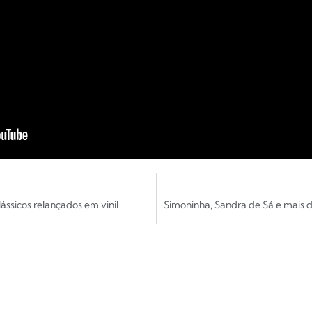
ássicos relançados em vinil
Simoninha, Sandra de Sá e mais d