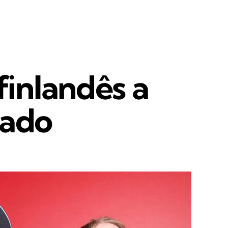
finlandês a
bado