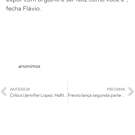
fecha Flávio.
anonimos
ANTERIOR
PRÓXIMA
Crítica | Jennifer Lopez: Halftime
Fresno lança segunda parte de remixes em VTQMV RMXS 02; ouça!