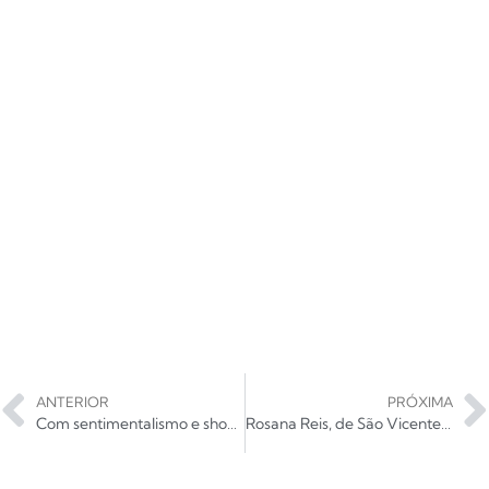
ANTERIOR
PRÓXIMA
Com sentimentalismo e shoegaze, Personas divulga novo EP “Das Luzes Que Se Fundem Com a Manhã”
Rosana Reis, de São Vicente, está de volta: “o rap me resgatou”