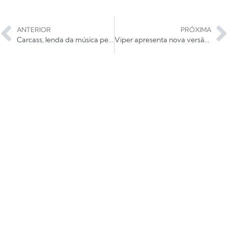
ANTERIOR
PRÓXIMA
Carcass, lenda da música pesada, retorna ao Brasil com dois shows na próxima semana
Viper apresenta nova versão de Dinheiro; ouça!