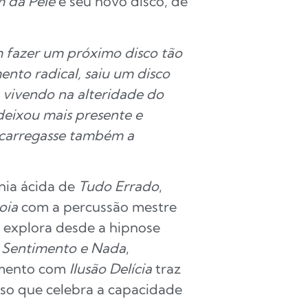
 da Pele
é seu novo disco, de
m fazer um próximo disco tão
nto radical, saiu um disco
vivendo na alteridade do
deixou mais presente e
e carregasse também a
onia ácida de
Tudo Errado
,
oia
com a percussão mestre
 explora desde a hipnose
m
Sentimento e Nada
,
amento com
Ilusão Delícia
traz
o que celebra a capacidade