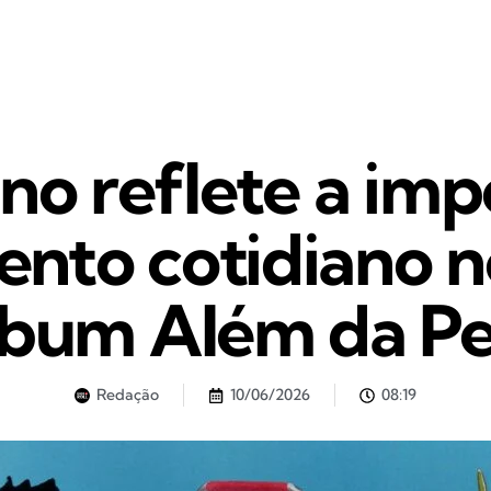
o reflete a imp
nto cotidiano n
lbum Além da Pe
Redação
10/06/2026
08:19