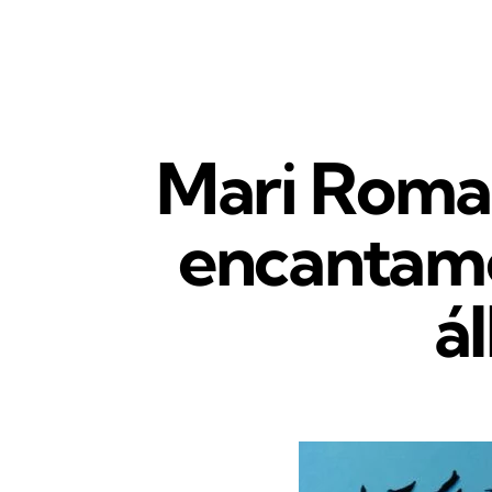
Mari Roman
encantame
á