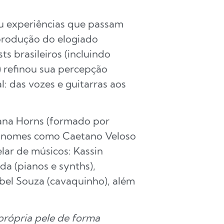
ou experiências que passam
produção do elogiado
s brasileiros (incluindo
) refinou sua percepção
l: das vozes e guitarras aos
bana Horns (formado por
m nomes como Caetano Veloso
elar de músicos: Kassin
da (pianos e synths),
 Abel Souza (cavaquinho), além
própria pele de forma