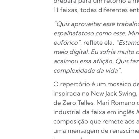
prepara para um retorno à m
11 faixas, todas diferentes ent
“Quis aproveitar esse trabal
espalhafatoso como esse. Min
eufórico”
, reflete ela.
“Estamo
meio digital. Eu sofria muit
acalmou essa aflição. Quis fa
complexidade da vida”.
O repertório é um mosaico de 
inspirada no New Jack Swin
de Zero Telles, Mari Romano 
industrial da faixa em inglês
composição que remete aos 
uma mensagem de renascimen