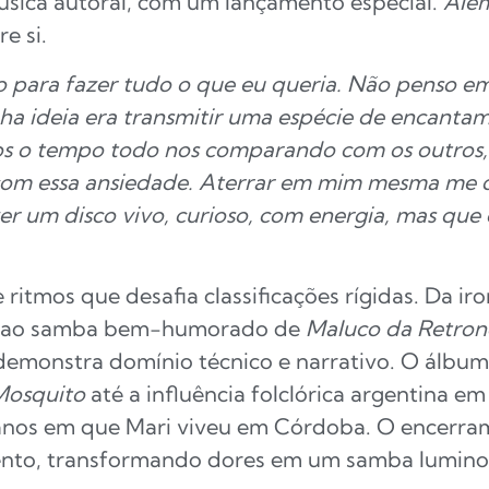
úsica autoral, com um lançamento especial.
Além
re si.
ho para fazer tudo o que eu queria. Não penso e
ha ideia era transmitir uma espécie de encantame
s o tempo todo nos comparando com os outros, 
o com essa ansiedade. Aterrar em mim mesma me 
zer um disco vivo, curioso, com energia, mas qu
ritmos que desafia classificações rígidas. Da ir
g, ao samba bem-humorado de
Maluco da Retron
demonstra domínio técnico e narrativo. O álbum
Mosquito
até a influência folclórica argentina e
anos em que Mari viveu em Córdoba. O encerr
to, transformando dores em um samba luminos