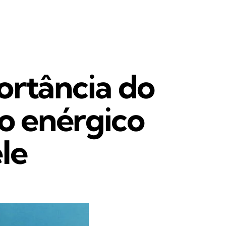
ortância do
o enérgico
le