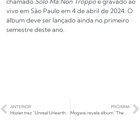
chamado
Solo Ma Non Troppo
e gravado ao
vivo em São Paulo em 4 de abril de 2024. O
álbum deve ser lançado ainda no primeiro
semestre deste ano.
ANTERIOR
PRÓXIMA
Hozier traz “Unreal Unearth Tour” para o Brasil; confira locais e datas
Mogwai revela álbum “The Bad Fire”; ouça!