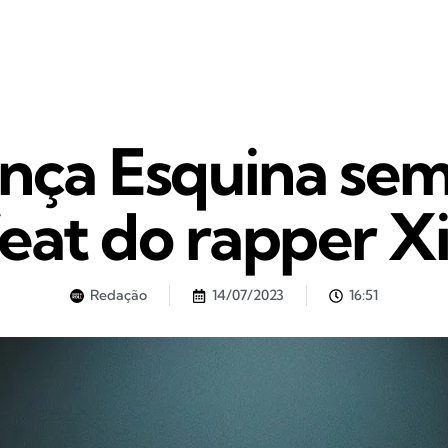
ança Esquina se
feat do rapper Xi
Redação
14/07/2023
16:51