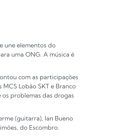
ue une elementos do
 para uma ONG. A música é
contou com as participações
os MCS Lobão SKT e Branco
je os problemas das drogas
erme (guitarra), Ian Bueno
 Simões, do Escombro.