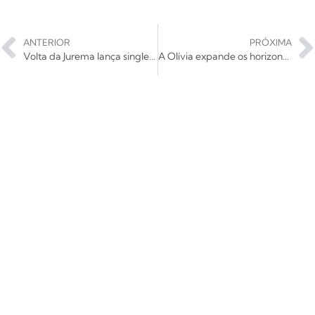
ANTERIOR
PRÓXIMA
Volta da Jurema lança single em tributo a hino do skate punk brasileiro
A Olívia expande os horizontes no single “Hasta Luego”