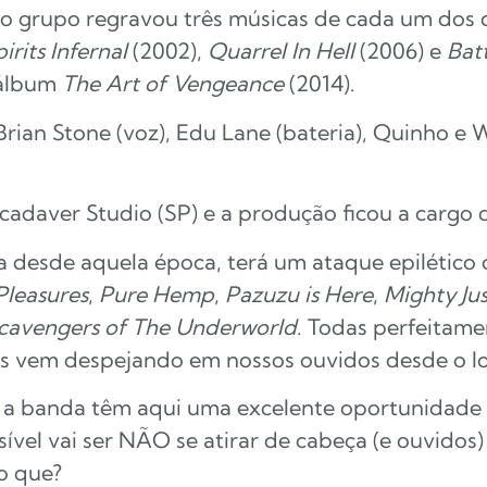
 o grupo regravou três músicas de cada um dos 
irits Infernal
(2002),
Quarrel In Hell
(2006) e
Bat
 álbum
The Art of Vengeance
(2014).
ian Stone (voz), Edu Lane (bateria), Quinho e W
adaver Studio (SP) e a produção ficou a cargo 
desde aquela época, terá um ataque epilético 
Pleasures
,
Pure Hemp
,
Pazuzu is Here
,
Mighty Jus
cavengers of The Underworld
. Todas perfeitam
os vem despejando em nossos ouvidos desde o l
 a banda têm aqui uma excelente oportunidade d
ível vai ser NÃO se atirar de cabeça (e ouvidos)
o que?