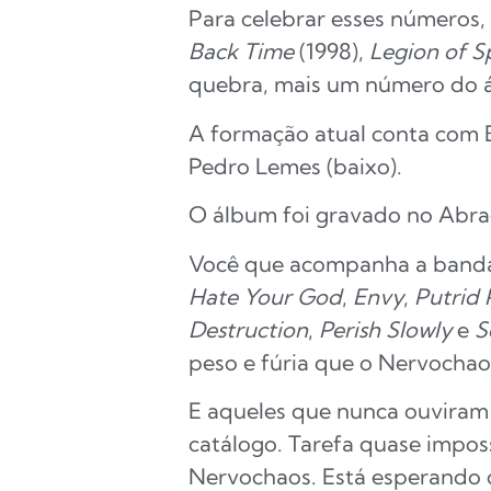
Para celebrar esses números,
Back Time
(1998),
Legion of Sp
quebra, mais um número do
A formação atual conta com Br
Pedro Lemes (baixo).
O álbum foi gravado no Abrac
Você que acompanha a banda 
Hate Your God
,
Envy
,
Putrid 
Destruction
,
Perish Slowly
e
S
peso e fúria que o Nervocha
E aqueles que nunca ouviram
catálogo. Tarefa quase imposs
Nervochaos. Está esperando 