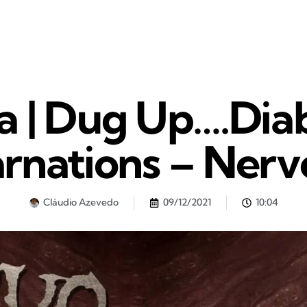
ca | Dug Up….Diab
rnations – Ner
Cláudio Azevedo
09/12/2021
10:04