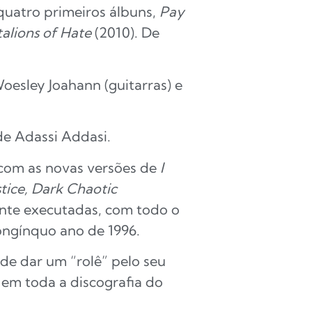
quatro primeiros álbuns,
Pay
talions of Hate
(2010). De
oesley Joahann (guitarras) e
de Adassi Addasi.
com as novas versões de
I
tice, Dark Chaotic
ente executadas, com todo o
ongínquo ano de 1996.
e dar um “rolê” pelo seu
 em toda a discografia do