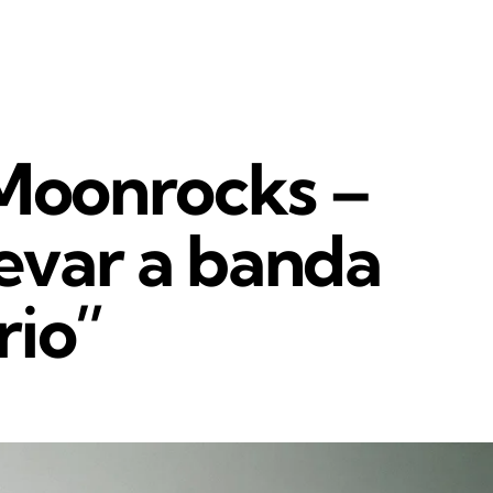
 Moonrocks –
levar a banda
rio”