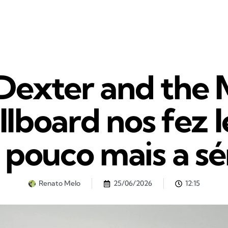
| Dexter and the
llboard nos fez 
pouco mais a sé
Renato Melo
25/06/2026
12:15