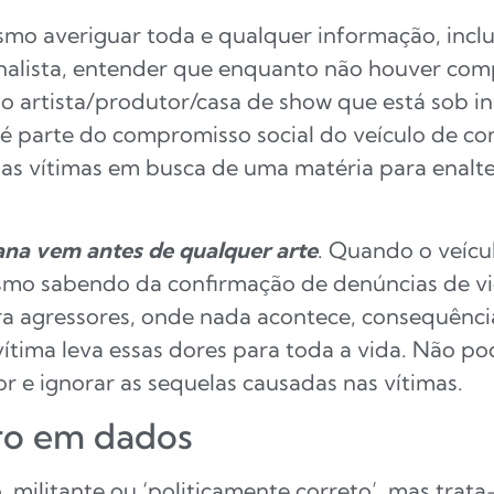
ismo averiguar toda e qualquer informação, inc
ornalista, entender que enquanto não houver co
 o artista/produtor/casa de show que está sob 
 é parte do compromisso social do veículo de co
 das vítimas em busca de uma matéria para enal
na vem antes de qualquer arte
. Quando o veícu
esmo sabendo da confirmação de denúncias de vio
 agressores, onde nada acontece, consequência
 vítima leva essas dores para toda a vida. Não 
r e ignorar as sequelas causadas nas vítimas.
ro em dados
 militante ou ‘politicamente correto’, mas trat