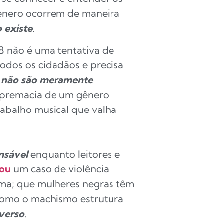
gênero ocorrem de maneira
o existe
.
8 não é uma tentativa de
todos os cidadãos e precisa
s
não são meramente
upremacia de um gênero
trabalho musical que valha
nsável
enquanto leitores e
rou
um caso de violência
ima; que mulheres negras têm
 como o machismo estrutura
iverso
.