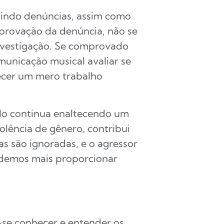
luindo denúncias, assim como
mprovação da denúncia, não se
investigação. Se comprovado
municação musical avaliar se
tecer um mero trabalho
lo continua enaltecendo um
lência de gênero, contribui
s são ignoradas, e o agressor
podemos mais proporcionar
a-se conhecer e entender os