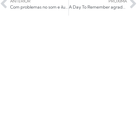
ANTERIOR
PRÓXIMA
Com problemas no som e iluminação baixa, The All-American Rejects aposta em hits
A Day To Remember agrada com repeteco do Lolla 2022 no Wanna Be